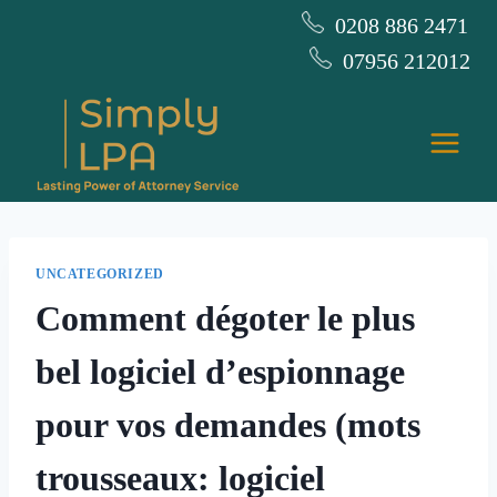
Skip
0208 886 2471
to
07956 212012
content
UNCATEGORIZED
Comment dégoter le plus
bel logiciel d’espionnage
pour vos demandes (mots
trousseaux: logiciel