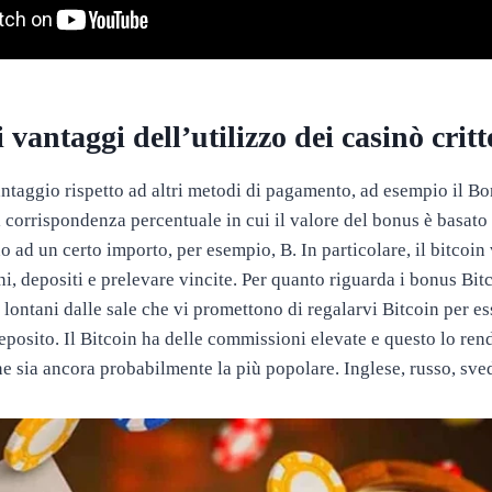
 vantaggi dell’utilizzo dei casinò critt
vantaggio rispetto ad altri metodi di pagamento, ad esempio il Bo
i corrispondenza percentuale in cui il valore del bonus è basato
no ad un certo importo, per esempio, B. In particolare, il bitcoin 
ni, depositi e prelevare vincite. Per quanto riguarda i bonus Bi
e lontani dalle sale che vi promettono di regalarvi Bitcoin per ess
eposito. Il Bitcoin ha delle commissioni elevate e questo lo rend
e sia ancora probabilmente la più popolare. Inglese, russo, sve