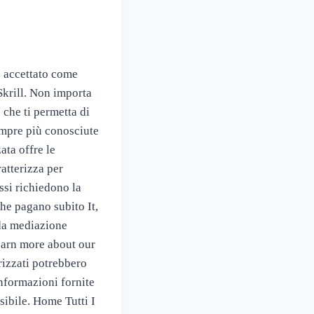
e accettato come
Skrill. Non importa
 che ti permetta di
empre più conosciute
ata offre le
atterizza per
ssi richiedono la
he pagano subito It,
eda mediazione
Learn more about our
rizzati potrebbero
informazioni fornite
sibile. Home Tutti I