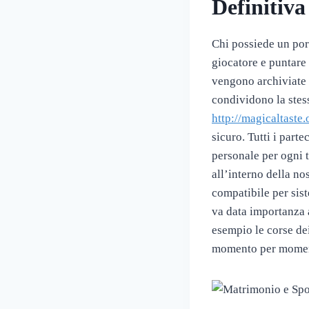
Definitiva
Chi possiede un port
giocatore e puntare s
vengono archiviate 
condividono la stess
http://magicaltaste
sicuro. Tutti i part
personale per ogni t
all’interno della n
compatibile per sis
va data importanza a
esempio le corse de
momento per moment