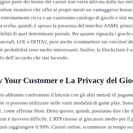
ggior parte dei bonus del casinò non verrà attivata dalla tua ste
online straniero che offre ai propri utenti un vantaggioso bonus
estremamente ricca e un vastissimo catalogo di giochi e slot m
la scelta, quindi, è spesso la presenza del marchio AAMS, princi
abilità di quel determinato portale. Per quanto riguarda i gioch
tarcraft, LOL o DOTA2, puoi anche scommettere sui vincitori d
le probabilità sono molto interessanti. Inoltre, la blockchain è u
llo dell’accordo che stai facendo.
Your Customer e La Privacy del Gio
tto abbiamo confrontato il bitcoin con gli altri metodi di pagam
he si possono utilizzare nelle varie modalità di game play. Sono d
e, come afferma Slots. Detto questo, quindi, possiamo dire che 
lute è davvero difficile. L’RTP ritorno al giocatore medio per il p
 può raggiungere il 99%. Casinò online, scommesse in tempo real