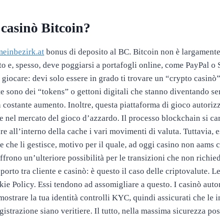
 casinò Bitcoin?
meinbezirk.at
bonus di deposito al BC. Bitcoin non è largament
 e, spesso, deve poggiarsi a portafogli online, come PayPal o 
 giocare: devi solo essere in grado ti trovare un “crypto casinò”
ute sono dei “tokens” o gettoni digitali che stanno diventando s
in costante aumento. Inoltre, questa piattaforma di gioco autorizz
e nel mercato del gioco d’azzardo. Il processo blockchain si car
 all’interno della cache i vari movimenti di valuta. Tuttavia, e
 che li gestisce, motivo per il quale, ad oggi casino non aams c
frono un’ulteriore possibilità per le transizioni che non richi
pporto tra cliente e casinò: è questo il caso delle criptovalute. 
kie Policy. Essi tendono ad assomigliare a questo. I casinò auto
strare la tua identità controlli KYC, quindi assicurati che le 
istrazione siano veritiere. Il tutto, nella massima sicurezza pos