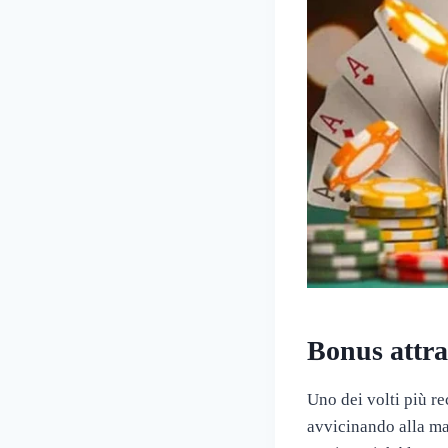
Bonus attra
Uno dei volti più re
avvicinando alla man