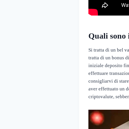
Quali sono i
Si tratta di un bel 
tratta di un bonus d
iniziale deposito fi
effettuare transazio
consigliarvi di star
aver effettuato un d
criptovalute, sebben