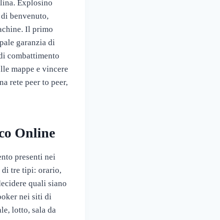
rlina. Explosino
 di benvenuto,
achine. Il primo
pale garanzia di
i di combattimento
elle mappe e vincere
na rete peer to peer,
co Online
ento presenti nei
i tre tipi: orario,
decidere quali siano
oker nei siti di
e, lotto, sala da