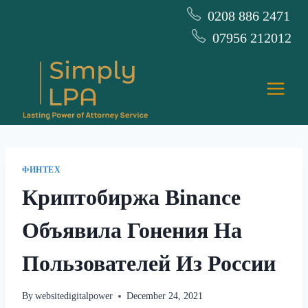
Skip
0208 886 2471
to
07956 212012
content
ФИНТЕХ
Криптобиржа Binance
Объявила Гонения На
Пользователей Из России
By
websitedigitalpower
December 24, 2021