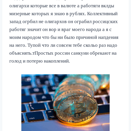
олигархи которые все в валюте а работяги вклды
мизерные которых я знаю в рублях. Коллективный
запад огрбил не олигархов он ограбил россицских
работяг значит он вор и враг моего народа а я с
моим народом что бы ни было причиной напдения
на него. Тупой что ли совсем тебе скольо раз надо
объяснять.тПростых россин санкуии обрекают на
голод и потерю накоплений.