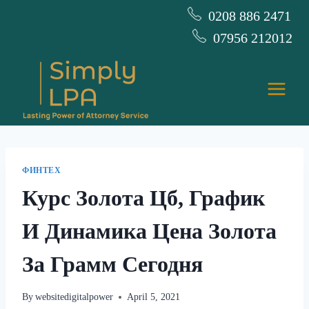
Skip
0208 886 2471
to
07956 212012
content
ФИНТЕХ
Курс Золота Цб, График
И Динамика Цена Золота
За Грамм Сегодня
By
websitedigitalpower
April 5, 2021