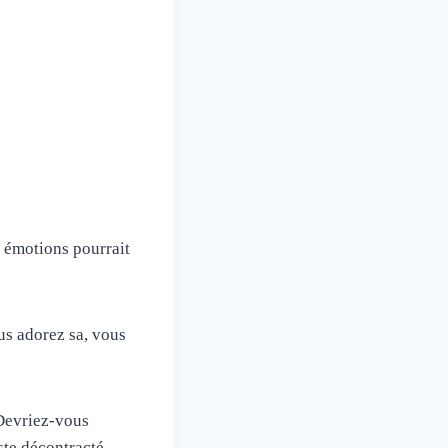
a émotions pourrait
ous adorez sa, vous
 Devriez-vous
ste décontracté.