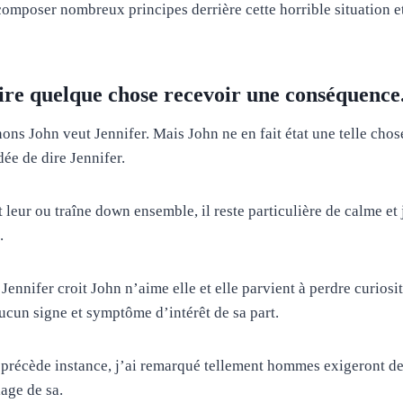
omposer nombreux principes derrière cette horrible situation e
ire quelque chose recevoir une conséquence
ns John veut Jennifer. Mais John ne en fait état une telle chose
dée de dire Jennifer.
t leur ou traîne down ensemble, il reste particulière de calme et 
.
nnifer croit John n’aime elle et elle parvient à perdre curiosi
ucun signe et symptôme d’intérêt de sa part.
récède instance, j’ai remarqué tellement hommes exigeront de u
lage de sa.