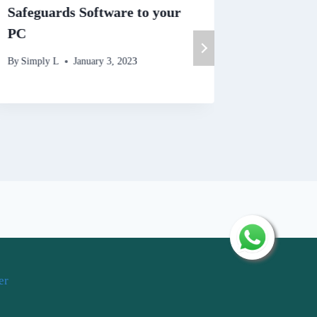
Safeguards Software to your
Sites Re
PC
By
Simply 
By
Simply L
January 3, 2023
er