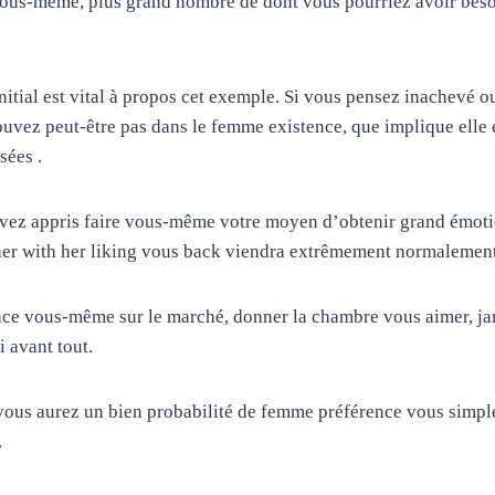
ous-même, plus grand nombre de dont vous pourriez avoir beso
tial est vital à propos cet exemple. Si vous pensez inachevé 
uvez peut-être pas dans le femme existence, que implique elle
sées .
vez appris faire vous-même votre moyen d’obtenir grand émotio
her with her liking vous back viendra extrêmement normalement
lace vous-même sur le marché, donner la chambre vous aimer, jam
i avant tout.
, vous aurez un bien probabilité de femme préférence vous simp
.