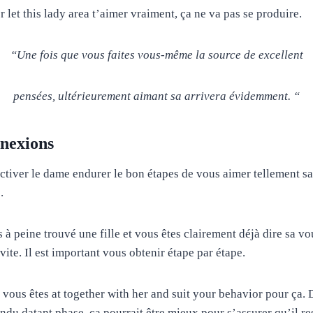
let this lady area t’aimer vraiment, ça ne va pas se produire.
“Une fois que vous faites vous-même la source de excellent
pensées, ultérieurement aimant sa arrivera évidemment. “
nnexions
activer le dame endurer le bon étapes de vous aimer tellement s
.
 à peine trouvé une fille et vous êtes clairement déjà dire sa v
vite. Il est important vous obtenir étape par étape.
 vous êtes at together with her and suit your behavior pour ça.
du datant phase, ça pourrait être mieux pour s’assurer qu’il re