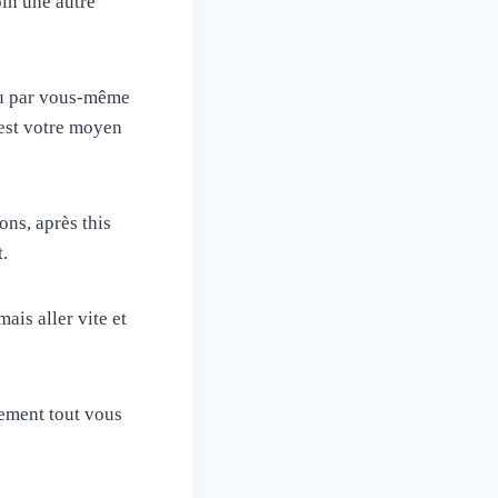
in une autre
ou par vous-même
 est votre moyen
ns, après this
.
ais aller vite et
lement tout vous