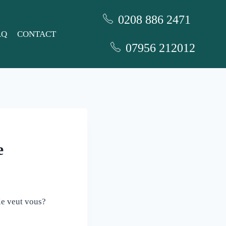
0208 886 2471
AQ
CONTACT
07956 212012
e
le veut vous?