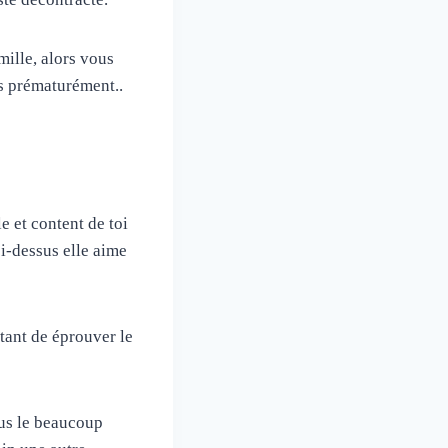
ille, alors vous
ns prématurément..
e et content de toi
ci-dessus elle aime
tant de éprouver le
us le beaucoup