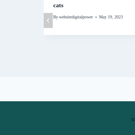
cats
23
By
websitedigitalpower
May 19, 2023
©