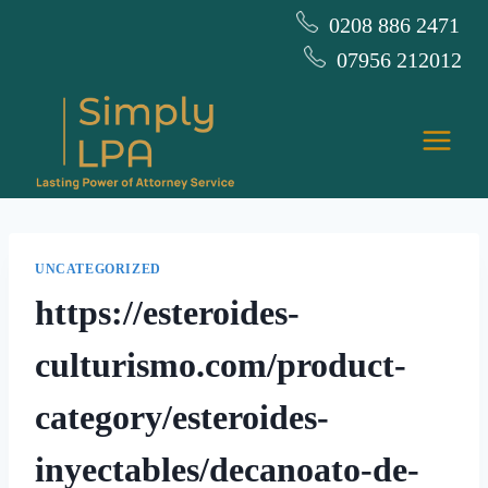
Skip
0208 886 2471
to
07956 212012
content
UNCATEGORIZED
https://esteroides-
culturismo.com/product-
category/esteroides-
inyectables/decanoato-de-