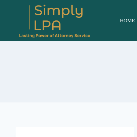
Skip
to
content
HOME