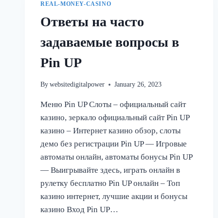
REAL-MONEY-CASINO
Ответы на часто
задаваемые вопросы в
Pin UP
By
websitedigitalpower
January 26, 2023
Меню Pin UP Слоты – официальный сайт
казино, зеркало официальный сайт Pin UP
казино – Интернет казино обзор, слоты
демо без регистрации Pin UP — Игровые
автоматы онлайн, автоматы бонусы Pin UP
— Выигрывайте здесь, играть онлайн в
рулетку бесплатно Pin UP онлайн – Топ
казино интернет, лучшие акции и бонусы
казино Вход Pin UP…