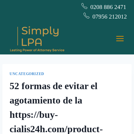
Skip
0208 886 2471
to
07956 212012
content
UNCATEGORIZED
52 formas de evitar el
agotamiento de la
https://buy-
cialis24h.com/product-