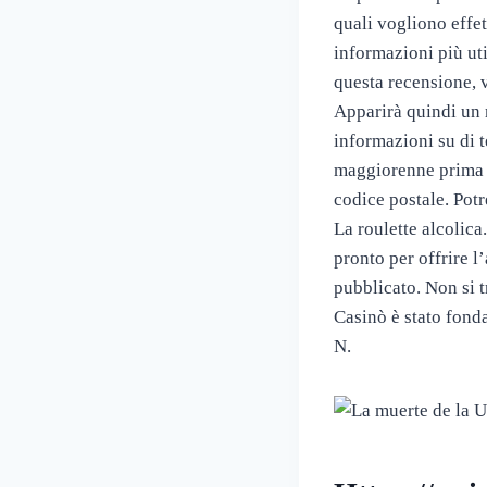
quali vogliono effet
informazioni più uti
questa recensione, 
Apparirà quindi un 
informazioni su di t
maggiorenne prima di 
codice postale. Potr
La roulette alcolic
pronto per offrire l
pubblicato. Non si 
Casinò è stato fond
N.