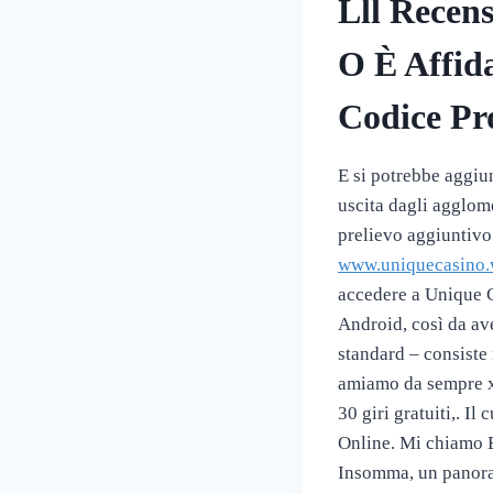
Lll Recen
O È Affid
Codice Pr
E si potrebbe aggiun
uscita dagli agglome
prelievo aggiuntivo
www.uniquecasino.
accedere a Unique C
Android, così da av
standard – consiste
amiamo da sempre x 
30 giri gratuiti,. Il
Online. Mi chiamo E
Insomma, un panoram