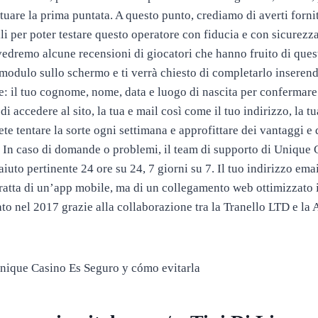
tuare la prima puntata. A questo punto, crediamo di averti fornit
li per poter testare questo operatore con fiducia e con sicurezz
vedremo alcune recensioni di giocatori che hanno fruito di ques
modulo sullo schermo e ti verrà chiesto di completarlo inserend
e: il tuo cognome, nome, data e luogo di nascita per confermare
accedere al sito, la tua e mail così come il tuo indirizzo, la tua
ete tentare la sorte ogni settimana e approfittare dei vantaggi e
a. In caso di domande o problemi, il team di supporto di Unique
’aiuto pertinente 24 ore su 24, 7 giorni su 7. Il tuo indirizzo ema
tratta di un’app mobile, ma di un collegamento web ottimizzat
ato nel 2017 grazie alla collaborazione tra la Tranello LTD e l