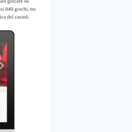
puoi giocare su
si 840 giochi, tra
ca del casinò.