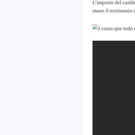
L’importo del cashb
mano il testimonio d