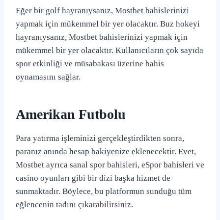
Eğer bir golf hayranıysanız, Mostbet bahislerinizi
yapmak için mükemmel bir yer olacaktır. Buz hokeyi
hayranıysanız, Mostbet bahislerinizi yapmak için
mükemmel bir yer olacaktır. Kullanıcıların çok sayıda
spor etkinliği ve müsabakası üzerine bahis
oynamasını sağlar.
Amerikan Futbolu
Para yatırma işleminizi gerçekleştirdikten sonra,
paranız anında hesap bakiyenize eklenecektir. Evet,
Mostbet ayrıca sanal spor bahisleri, eSpor bahisleri ve
casino oyunları gibi bir dizi başka hizmet de
sunmaktadır. Böylece, bu platformun sunduğu tüm
eğlencenin tadını çıkarabilirsiniz.