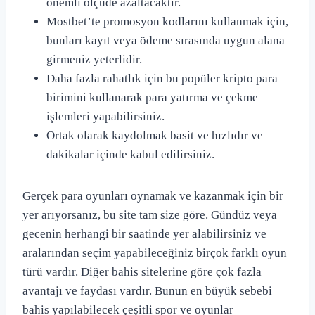
önemli ölçüde azaltacaktır.
Mostbet’te promosyon kodlarını kullanmak için,
bunları kayıt veya ödeme sırasında uygun alana
girmeniz yeterlidir.
Daha fazla rahatlık için bu popüler kripto para
birimini kullanarak para yatırma ve çekme
işlemleri yapabilirsiniz.
Ortak olarak kaydolmak basit ve hızlıdır ve
dakikalar içinde kabul edilirsiniz.
Gerçek para oyunları oynamak ve kazanmak için bir
yer arıyorsanız, bu site tam size göre. Gündüz veya
gecenin herhangi bir saatinde yer alabilirsiniz ve
aralarından seçim yapabileceğiniz birçok farklı oyun
türü vardır. Diğer bahis sitelerine göre çok fazla
avantajı ve faydası vardır. Bunun en büyük sebebi
bahis yapılabilecek çeşitli spor ve oyunlar