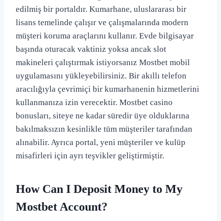
edilmiş bir portaldır. Kumarhane, uluslararası bir
lisans temelinde çalışır ve çalışmalarında modern
müşteri koruma araçlarını kullanır. Evde bilgisayar
başında oturacak vaktiniz yoksa ancak slot
makineleri çalıştırmak istiyorsanız Mostbet mobil
uygulamasını yükleyebilirsiniz. Bir akıllı telefon
aracılığıyla çevrimiçi bir kumarhanenin hizmetlerini
kullanmanıza izin verecektir. Mostbet casino
bonusları, siteye ne kadar süredir üye olduklarına
bakılmaksızın kesinlikle tüm müşteriler tarafından
alınabilir. Ayrıca portal, yeni müşteriler ve kulüp
misafirleri için ayrı teşvikler geliştirmiştir.
How Can I Deposit Money to My
Mostbet Account?