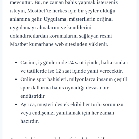
mevcuttur. Bu, ne zaman bahis yapmak isterseniz
isteyin, Mostbet’te herkes için bir şeyler olduğu
anlamına gelir. Uygulama, müşterilerin orijinal
uygulamayı almalarını ve kendilerini
dolandırıcılardan korumalarını sağlayan resmi
Mostbet kumarhane web sitesinden yüklenir.
Casino, iş günlerinde 24 saat içinde, hafta sonları
ve tatillerde ise 12 saat içinde yanıt verecektir.
Online spor bahisleri, milyonlarca insanın çeşitli
spor dallarına bahis oynadığı devasa bir
endüstridir.
Ayrıca, müşteri destek ekibi her türlü sorunuzu
veya endişenizi yanıtlamak için her zaman
hazırdır.