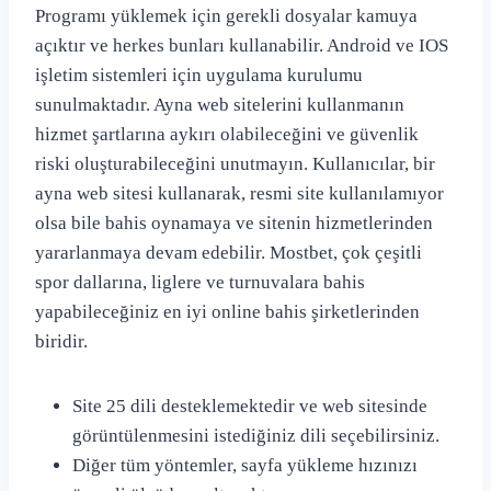
Programı yüklemek için gerekli dosyalar kamuya
açıktır ve herkes bunları kullanabilir. Android ve IOS
işletim sistemleri için uygulama kurulumu
sunulmaktadır. Ayna web sitelerini kullanmanın
hizmet şartlarına aykırı olabileceğini ve güvenlik
riski oluşturabileceğini unutmayın. Kullanıcılar, bir
ayna web sitesi kullanarak, resmi site kullanılamıyor
olsa bile bahis oynamaya ve sitenin hizmetlerinden
yararlanmaya devam edebilir. Mostbet, çok çeşitli
spor dallarına, liglere ve turnuvalara bahis
yapabileceğiniz en iyi online bahis şirketlerinden
biridir.
Site 25 dili desteklemektedir ve web sitesinde
görüntülenmesini istediğiniz dili seçebilirsiniz.
Diğer tüm yöntemler, sayfa yükleme hızınızı