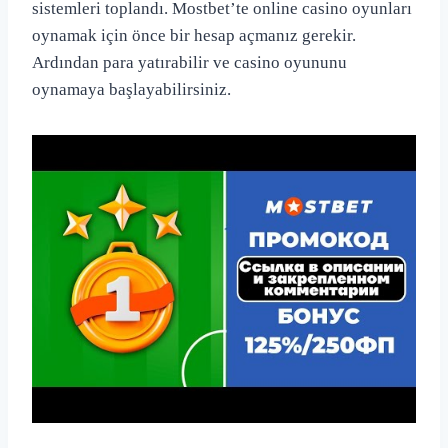
sistemleri toplandı. Mostbet’te online casino oyunları
oynamak için önce bir hesap açmanız gerekir.
Ardından para yatırabilir ve casino oyununu
oynamaya başlayabilirsiniz.