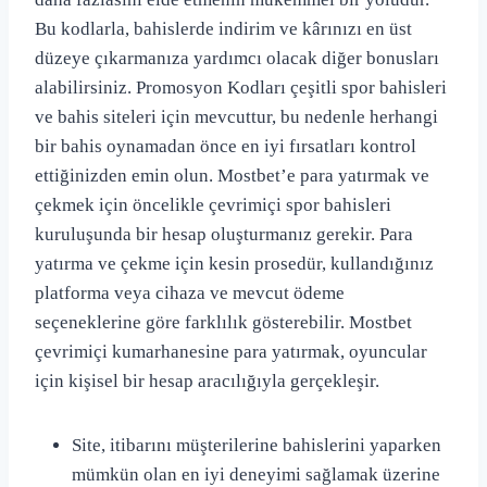
Bu kodlarla, bahislerde indirim ve kârınızı en üst
düzeye çıkarmanıza yardımcı olacak diğer bonusları
alabilirsiniz. Promosyon Kodları çeşitli spor bahisleri
ve bahis siteleri için mevcuttur, bu nedenle herhangi
bir bahis oynamadan önce en iyi fırsatları kontrol
ettiğinizden emin olun. Mostbet’e para yatırmak ve
çekmek için öncelikle çevrimiçi spor bahisleri
kuruluşunda bir hesap oluşturmanız gerekir. Para
yatırma ve çekme için kesin prosedür, kullandığınız
platforma veya cihaza ve mevcut ödeme
seçeneklerine göre farklılık gösterebilir. Mostbet
çevrimiçi kumarhanesine para yatırmak, oyuncular
için kişisel bir hesap aracılığıyla gerçekleşir.
Site, itibarını müşterilerine bahislerini yaparken
mümkün olan en iyi deneyimi sağlamak üzerine