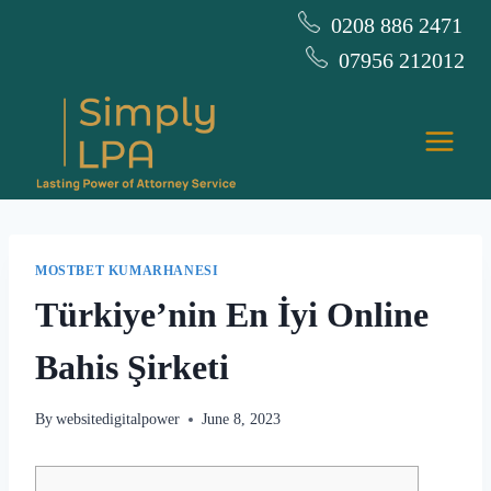
Skip
0208 886 2471
to
07956 212012
content
MOSTBET KUMARHANESI
Türkiye’nin En İyi Online
Bahis Şirketi
By
websitedigitalpower
June 8, 2023