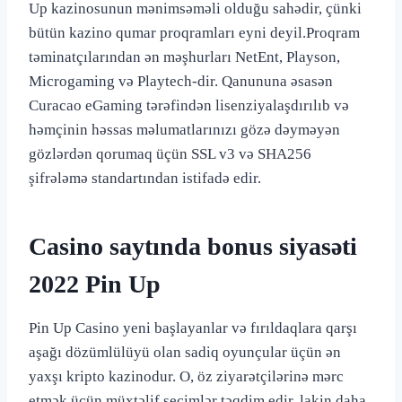
Up kazinosunun mənimsəməli olduğu sahədir, çünki
bütün kazino qumar proqramları eyni deyil.Proqram
təminatçılarından ən məşhurları NetEnt, Playson,
Microgaming və Playtech-dir. Qanununa əsasən
Curacao eGaming tərəfindən lisenziyalaşdırılıb və
həmçinin həssas məlumatlarınızı gözə dəyməyən
gözlərdən qorumaq üçün SSL v3 və SHA256
şifrələmə standartından istifadə edir.
Casino saytında bonus siyasəti
2022 Pin Up
Pin Up Casino yeni başlayanlar və fırıldaqlara qarşı
aşağı dözümlülüyü olan sadiq oyunçular üçün ən
yaxşı kripto kazinodur. O, öz ziyarətçilərinə mərc
etmək üçün müxtəlif seçimlər təqdim edir, lakin daha