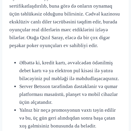
sertifikatlaşdırılıb, buna görə də onların oynamaq
üçün təhlükəsiz olduğunu bilirsiniz. Cədvəl kazinosu
eksklüziv canlı diler təcrübəsini təqdim edir, burada
oyunçular real dilerlərin mərc etdiklərini izləyə
bilərlər. Otağa Qızıl Saray, eləcə də bir çox digər
peşəkar poker oyunçuları ev sahibliyi edir.
Əlbəttə ki, kredit kartı, əvvəlcədən ödənilmiş
debet kartı və ya elektron pul kisəsi ilə yatıra
biləcəyiniz pul məbləği ilə məhdudlaşacaqsınız.
Server Betsson tərəfindən dəstəklənir və qumar
platforması masaüstü, planşet və mobil cihazlar
üçün əlçatandır.
Yalnız bir neçə promosyonun vaxtı təyin edilir
və bu, üç gün geri alındıqdan sonra başa çatan
xoş gəlmisiniz bonusunda da belədir.