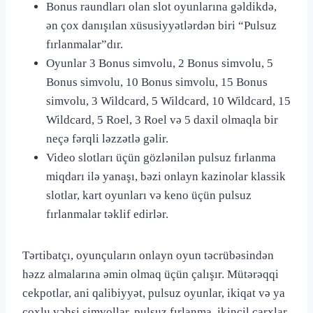
Bonus raundları olan slot oyunlarına gəldikdə,
ən çox danışılan xüsusiyyətlərdən biri “Pulsuz
fırlanmalar”dır.
Oyunlar 3 Bonus simvolu, 2 Bonus simvolu, 5
Bonus simvolu, 10 Bonus simvolu, 15 Bonus
simvolu, 3 Wildcard, 5 Wildcard, 10 Wildcard, 15
Wildcard, 5 Roel, 3 Roel və 5 daxil olmaqla bir
neçə fərqli ləzzətlə gəlir.
Video slotları üçün gözlənilən pulsuz fırlanma
miqdarı ilə yanaşı, bəzi onlayn kazinolar klassik
slotlar, kart oyunları və keno üçün pulsuz
fırlanmalar təklif edirlər.
Tərtibatçı, oyunçuların onlayn oyun təcrübəsindən
həzz almalarına əmin olmaq üçün çalışır. Mütərəqqi
cekpotlar, ani qalibiyyət, pulsuz oyunlar, ikiqat və ya
çoxlu vəhşi simvollar, pulsuz fırlanma, ikincil çarxlar