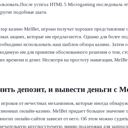
ользовать.После успеха HTML 5 Microgaming последовала эт
другие подобные шаги.
зор казино MelBet, игроки получат хорошее представление о
мных акциях, которые им предлагаются. Однако для более п
еобходимо использовать наш шаблон обзора казино. Затем о
одимую им для принятия обоснованного решения о том, сто
их времени и денег. Несмотря на простоту навигации, MelBe
ить депозит, и вывести деньги с M
 игроков от нечестных механизмов, которые иногда обнару
зионных онлайн-казино. MelBet придает большое значение
многих онлайн-сайтов зависит от него. Об этом можно судить
мечательную круглосуточную линию поддержки для запросо