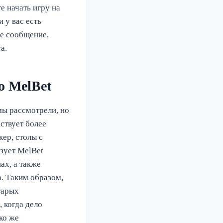
е начать игру на
 у вас есть
ое сообщение,
а.
о MelBet
мы рассмотрели, но
ствует более
кер, столы с
зует MelBet
ах, а также
. Таким образом,
тарых
 когда дело
ко же