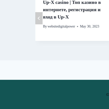
— Обзор
Up-X casino | Топ казино в
вые
интернете, регистрация и
вход в Up-X
2, 2023
By
websitedigitalpower
May 30, 2023
©