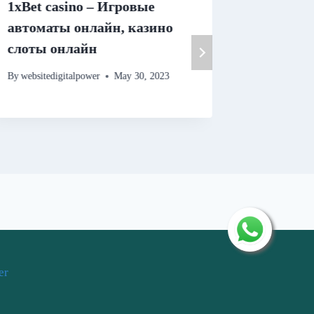
1xBet casino – Игровые
Pin Up 
автоматы онлайн, казино
и бонус
слоты онлайн
автомат
By
websitedigitalpower
May 30, 2023
By
websitedi
er