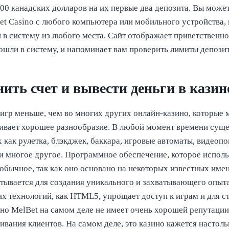
00 канадских долларов на их первые два депозита. Вы может
t Casino с любого компьютера или мобильного устройства, и
 в систему из любого места. Сайт отображает приветственн
ошли в систему, и напоминает вам проверить лимиты депозит
ить счет и вывести деньги в казин
 игр меньше, чем во многих других онлайн-казино, которые 
чивает хорошее разнообразие. В любой момент времени суще
х как рулетка, блэкджек, баккара, игровые автоматы, видеопо
 многое другое. Программное обеспечение, которое исполь
обычное, так как оно основано на некоторых известных имен
тывается для создания уникального и захватывающего опыта
их технологий, как HTML5, упрощает доступ к играм и для с
но MelBet на самом деле не имеет очень хорошей репутации,
ивания клиентов. На самом деле, это казино кажется настоль