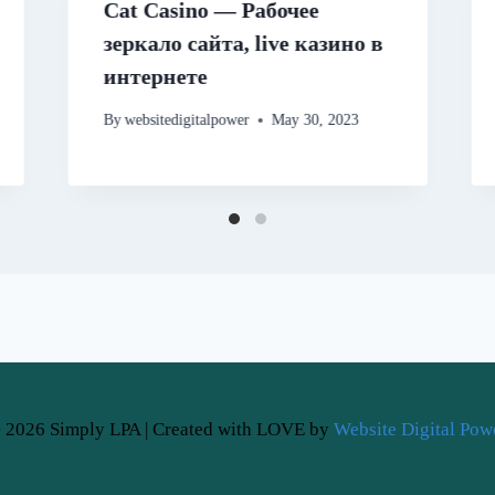
Cat Casino — Рабочее
зеркало сайта, live казино в
интернете
By
websitedigitalpower
May 30, 2023
 2026 Simply LPA | Created with LOVE by
Website Digital Pow