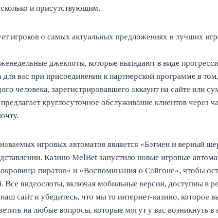
сколько и присутствующим.
т игроков о самых актуальных предложениях и лучших игр
еженедельные джекпоты, которые выпадают в виде прогресс
для вас при присоединении к партнерской программе в том,
дого человека, зарегистрировавшего аккаунт на сайте или с
 предлагает круглосуточное обслуживание клиентов через ча
очту.
наваемых игровых автоматов является «Бэтмен и верный шер
едставлении. Казино MelBet запустило новые игровые автома
Сокровища пиратов» и «Воспоминания о Сайгоне», чтобы ост
. Все видеослоты, включая мобильные версии, доступны в 
 наш сайт и убедитесь, что мы то интернет-казино, которое в
ветить на любые вопросы, которые могут у вас возникнуть в