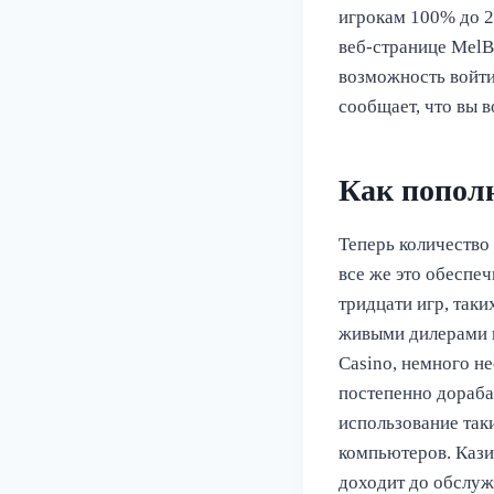
игрокам 100% до 2
веб-странице MelBe
возможность войти
сообщает, что вы в
Как пополн
Теперь количество
все же это обеспе
тридцати игр, таки
живыми дилерами и
Casino, немного не
постепенно дораба
использование так
компьютеров. Кази
доходит до обслуж