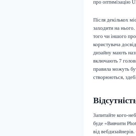
про оптимізацію UX
Після декількох м
заходити на нього.
того чи іншого про
користувача досві
дизайну мають назв
включають 7 головн
правила можуть бут
створюються, здебі
Відсутніст
Запитайте кого-неб
буде «Вивчити Pho
від вебдизайнерів.