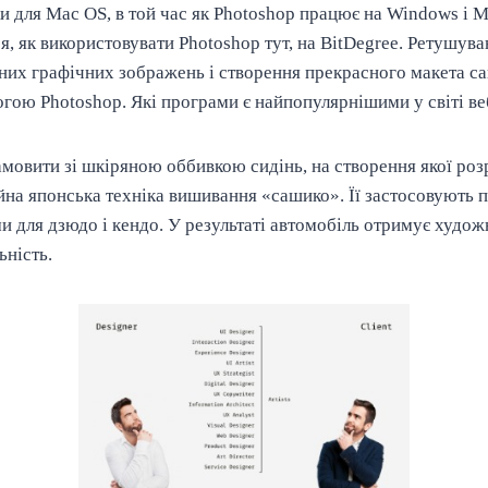
ьки для Mac OS, в той час як Photoshop працює на Windows і M
я, як використовувати Photoshop тут, на BitDegree. Ретушува
их графічних зображень і створення прекрасного макета сай
гою Photoshop. Які програми є найпопулярнішими у світі в
мовити зі шкіряною оббивкою сидінь, на створення якої роз
на японська техніка вишивання «сашико». Її застосовують п
 для дзюдо і кендо. У результаті автомобіль отримує худож
ьність.