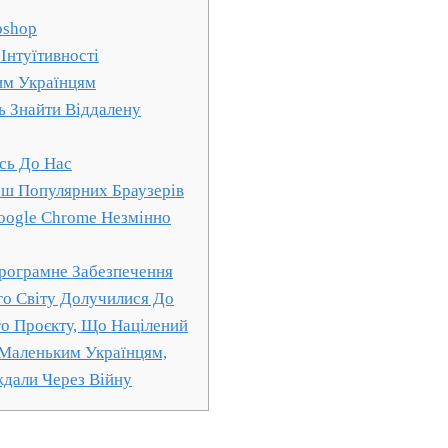
oshop
 Інтуїтивності
м Українцям
 Знайти Віддалену
сь До Нас
ьш Популярних Браузерів
Google Chrome Незмінно
рограмне Забезпечення
го Світу Долучилися До
го Проєкту, Що Націлений
Маленьким Українцям,
ждали Через Війну