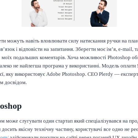
ти можуть навіть вловлювати силу натискання ручки на план
’язок і відповісти на запитання. Зберегти моє ім’я, e-mail, т
я моїх подальших коментарів. Хоча можливості Photoshop об
алеко не найлегша програма у використанні. Модель оплати 
тієї, яку використовує Adobe Photoshop. CEO Plerdy — експе
им досвідом.
toshop
м може слугувати один стартап який спеціалізувався на пр
 досить якісну технічну частину, користувачі все одно не реє
com/
здійснювали покупки на сайті через поганий UX дизайн