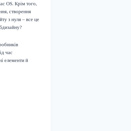
ac OS. Крім того,
ння, створення
ту з нуля – все це
ебдизайну?
робників
ід час
ні елементи й