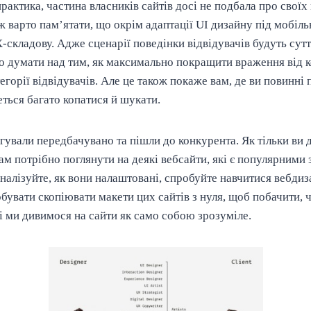
практика, частина власників сайтів досі не подбала про свої
ж варто пам’ятати, що окрім адаптації UI дизайну під мобільн
-складову. Адже сценарії поведінки відвідувачів будуть сутт
о думати над тим, як максимально покращити враження від 
тегорії відвідувачів. Але це також покаже вам, де ви повинні
ться багато копатися й шукати.
гували передбачувано та пішли до конкурента. Як тільки ви 
м потрібно поглянути на деякі вебсайти, які є популярними 
налізуйте, як вони налаштовані, спробуйте навчитися вебди
бувати скопіювати макети цих сайтів з нуля, щоб побачити, ч
і ми дивимося на сайти як само собою зрозуміле.