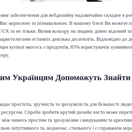
мне забезпечення для вебдизайну надзвичайно складне в роб
я Вас корисною та пізнавальною. В нашому блозі Ви можете 
I/UX та не тільки. Вплив кольору на людину давно відомий та
аркетологами останніх декілька десятиліть. Відповідно до д
ри купівлі якогось з продуктів, 85% користувачів зупиняють
ьору.
им Українцям Допоможуть Знайти 
падає простота, зручність та зрозумілість для більшості людей
 ресурсом. Спроба зробити крутий дизайн часто може перет
” між чимось простим та зрозумілим і вишуканим та креатив
ьно інтуїтивного та, водночас, стильного і є справжнім мі