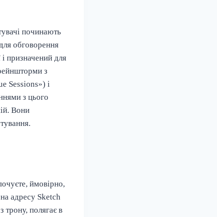
стувачі починають
і для обговорення
 і призначений для
Брейншторми з
e Sessions») і
ннями з цього
ій. Вони
стування.
почуєте, ймовірно,
на адресу Sketch
з трону, полягає в