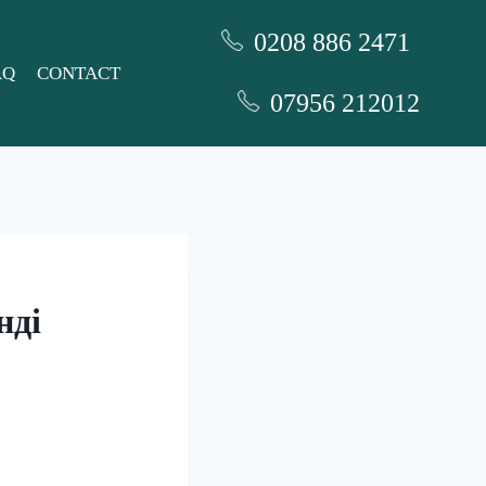
0208 886 2471
AQ
CONTACT
07956 212012
нді