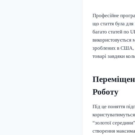
Професійне програ
що стаття була дл
багато статей по U
використовується м
зроблених в США, п
товарі завдяки кол
Переміщен
Роботу
Під це поняття під
користуватимуться
“золотої середини
створення максимал