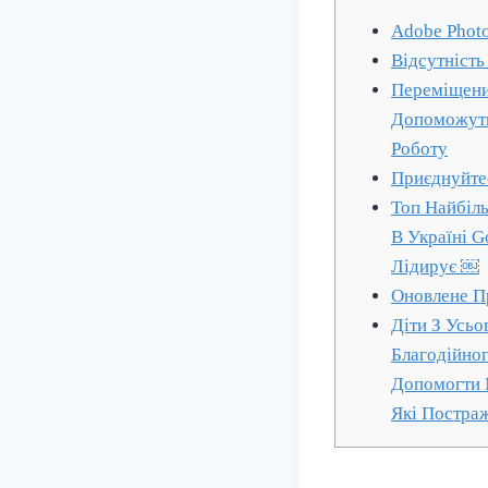
Adobe Phot
Відсутність
Переміщени
Допоможуть
Роботу
Приєднуйте
Топ Найбіл
В Україні 
Лідирує ￼
Оновлене П
Діти З Усьо
Благодійно
Допомогти 
Які Постра