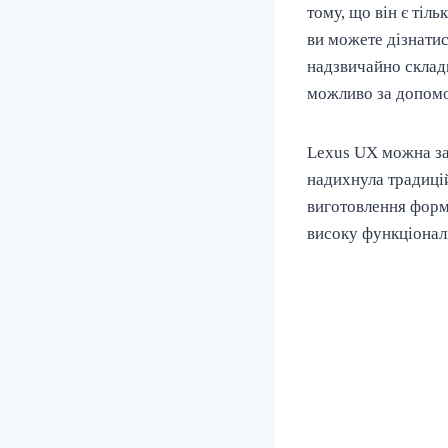
тому, що він є тіл
ви можете дізнатис
надзвичайно складн
можливо за допомо
Lexus UX можна за
надихнула традицій
виготовлення форми
високу функціонал