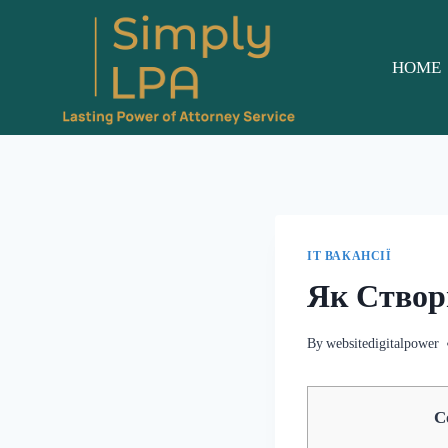
Skip
to
content
HOME
IT ВАКАНСІЇ
Як Створ
By
websitedigitalpower
С