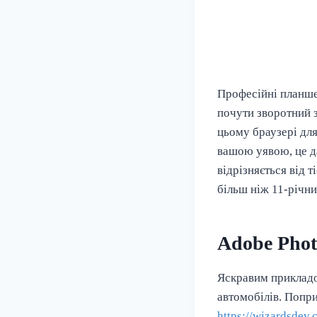
Професійні планше
почути зворотний зв
цьому браузері дл
вашою уявою, це д
відрізняється від 
більш ніж 11-річн
Adobe Pho
Яскравим прикладо
автомобілів. Попри
https://wizardsdev.