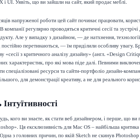
 і UI. Уявіть, що ви зайшли на сайт, який продає меблі.
ісяців напруженої роботи цей сайт починає працювати, кори
 В компанії регулярно проводяться критичні сесії та зустріч
дукту. Але у випадку з дизайном, — де натхнення, технології
д постійно перетинаються, — їм приділили особливу увагу. 
у «сесії з критичного аналізу дизайну» (англ. «Design Critiqu
их характеристик, про які мова піде далі. Певними виключе
и спеціалізовані ресурси та сайти-портфоліо дизайн-компан
льшого, для демонстрації креативу, а не для реального кори
ь Інтуїтивності
удь, кого ви знаєте, як стати веб дизайнером, і перше, що ви 
toshop». Ця ексклюзивність для Mac OS – найбільша критика 
 Одна з головних причин, по якій Sketch не скинув Photoshop 