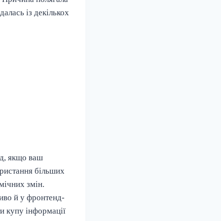
далась із декількох
ад, якщо ваш
ористання більших
мічних змін.
ливо й у фронтенд-
ти купу інформації