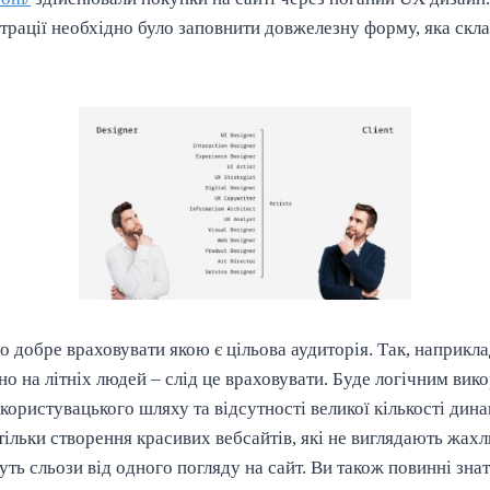
страції необхідно було заповнити довжелезну форму, яка скла
 добре враховувати якою є цільова аудиторія. Так, наприкл
о на літніх людей – слід це враховувати. Буде логічним вик
користувацького шляху та відсутності великої кількості дина
тільки створення красивих вебсайтів, які не виглядають жах
уть сльози від одного погляду на сайт. Ви також повинні зна