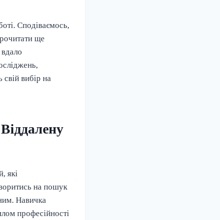
оті. Сподіваємось,
прочитати ще
 вдало
осліджень,
 свій вибір на
Віддалену
, які
воритись на пошук
ним. Навичка
рилом професійності