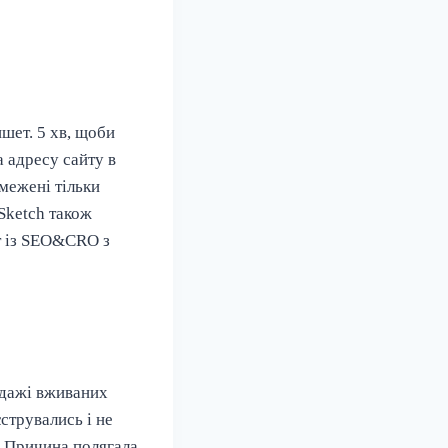
шет. 5 хв, щоби
а адресу сайту в
межені тільки
Sketch також
рт із SEO&CRO з
одажі вживаних
струвались і не
. Причина полягала