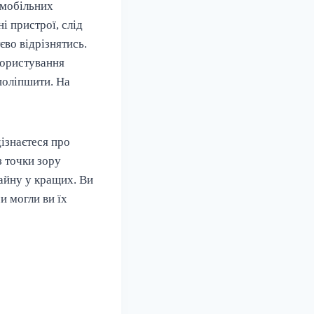
х мобільних
і пристрої, слід
єво відрізнятись.
користування
 поліпшити. На
дізнаєтеся про
з точки зору
зайну у кращих. Ви
и могли ви їх