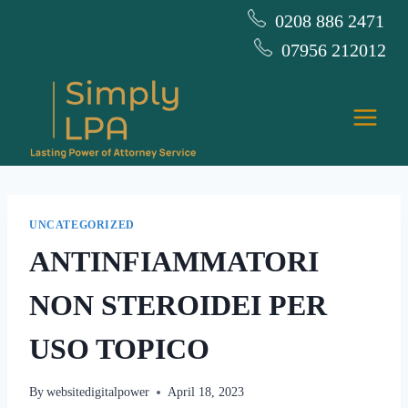
Skip
0208 886 2471
to
07956 212012
content
UNCATEGORIZED
ANTINFIAMMATORI
NON STEROIDEI PER
USO TOPICO
By
websitedigitalpower
April 18, 2023