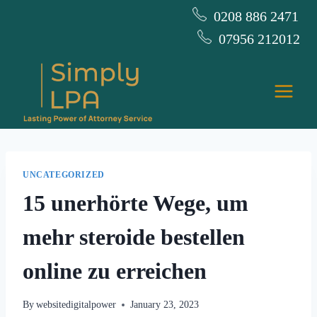
Skip
0208 886 2471
to
07956 212012
content
UNCATEGORIZED
15 unerhörte Wege, um
mehr steroide bestellen
online zu erreichen
By
websitedigitalpower
January 23, 2023